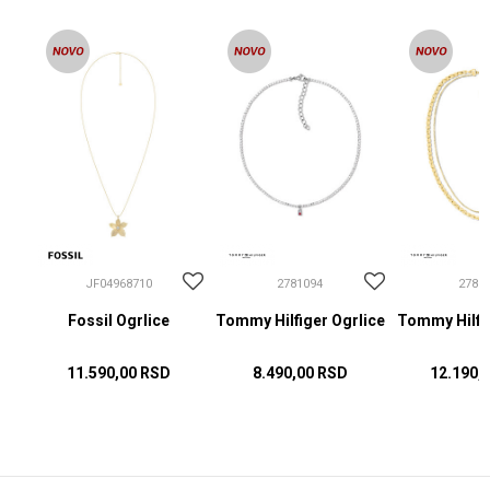
JF04968710
2781094
2781
Fossil Ogrlice
Tommy Hilfiger Ogrlice
Tommy Hilfig
11.590,00
RSD
8.490,00
RSD
12.190,