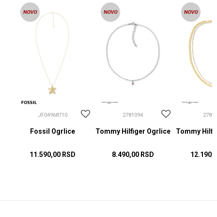
JF04968710
2781094
2781
Fossil Ogrlice
Tommy Hilfiger Ogrlice
Tommy Hilfig
11.590,00
RSD
8.490,00
RSD
12.190,