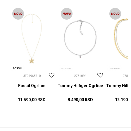
JF04968710
2781094
2781
Fossil Ogrlice
Tommy Hilfiger Ogrlice
Tommy Hilfig
11.590,00
RSD
8.490,00
RSD
12.190,