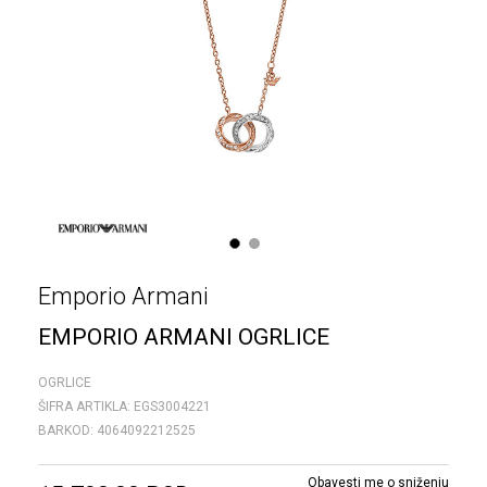
1
2
Emporio Armani
EMPORIO ARMANI OGRLICE
OGRLICE
ŠIFRA ARTIKLA:
EGS3004221
BARKOD:
4064092212525
Obavesti me o sniženju