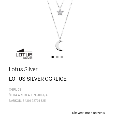
1
2
3
Lotus Silver
LOTUS SILVER OGRLICE
OGRLICE
ŠIFRA ARTIKLA:
LP1680-1/4
BARKOD:
8430622701825
Obavesti me o sniženju