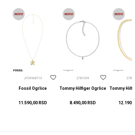
JF04968710
2781094
2781
Fossil Ogrlice
Tommy Hilfiger Ogrlice
Tommy Hilfig
11.590,00
RSD
8.490,00
RSD
12.190,