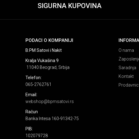
SIGURNA KUPOVINA
PODACI O KOMPANIJI
INFORMA
B:PM Satovi i Nakit
O nama
Zaposlenj
Kralja Vukašina 9
11040 Beograd, Srbija
Saradnja
Kontakt
Telefon:
065-2762761
Prodavnic
Email:
webshop@bpmsatovi.rs
Račun
Banka Intesa 160-91342-75
PIB:
102079728