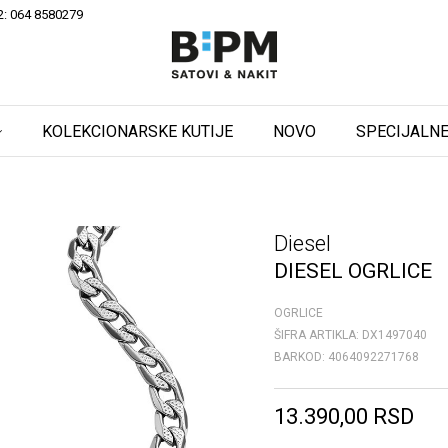
2: 064 8580279
KOLEKCIONARSKE KUTIJE
NOVO
SPECIJALNE
Diesel
DIESEL OGRLICE
OGRLICE
ŠIFRA ARTIKLA:
DX1497040
BARKOD:
4064092271768
13.390,00
RSD