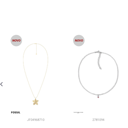
JF04968710
2781094