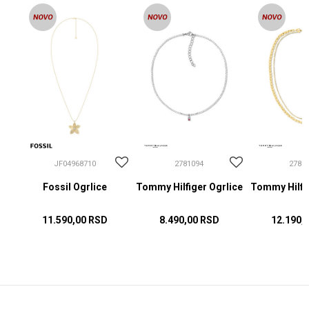
JF04968710
2781094
2781
Fossil Ogrlice
Tommy Hilfiger Ogrlice
Tommy Hilfig
11.590,00
RSD
8.490,00
RSD
12.190,