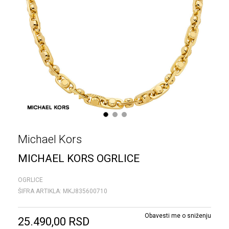
1
2
3
Michael Kors
MICHAEL KORS OGRLICE
OGRLICE
ŠIFRA ARTIKLA:
MKJ835600710
Obavesti me o sniženju
25.490,00
RSD