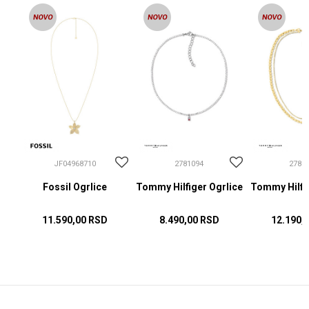
JF04968710
2781094
2781
Fossil Ogrlice
Tommy Hilfiger Ogrlice
Tommy Hilfig
11.590,00
RSD
8.490,00
RSD
12.190,