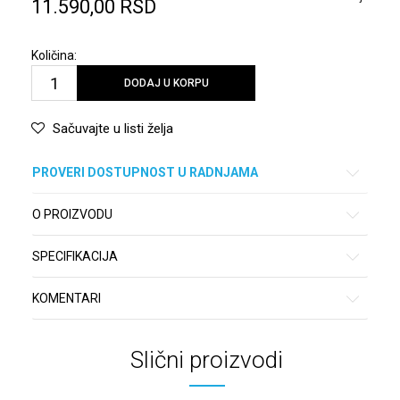
11.590,00
RSD
Količina:
DODAJ U KORPU
Sačuvajte u listi želja
PROVERI DOSTUPNOST U RADNJAMA
O PROIZVODU
SPECIFIKACIJA
KOMENTARI
Slični proizvodi