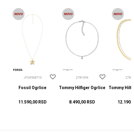
JF04968710
2781094
2781
Fossil Ogrlice
Tommy Hilfiger Ogrlice
Tommy Hilfig
11.590,00
RSD
8.490,00
RSD
12.190,