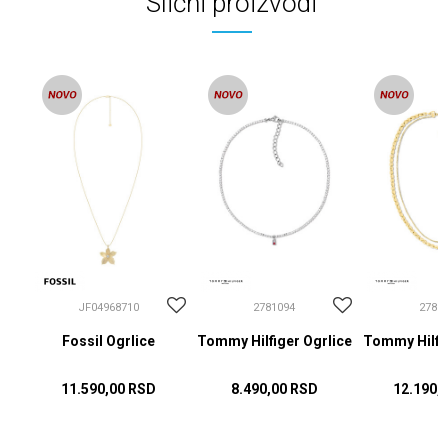
Slični proizvodi
JF04968710
2781094
2781
Fossil Ogrlice
Tommy Hilfiger Ogrlice
Tommy Hilfig
11.590,00
RSD
8.490,00
RSD
12.190,