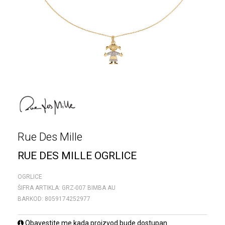
Rue Des Mille
RUE DES MILLE OGRLICE
OGRLICE
ŠIFRA ARTIKLA:
GRZ-007 BIMBA AU
BARKOD:
8059174252977
Obavestite me kada proizvod bude dostupan