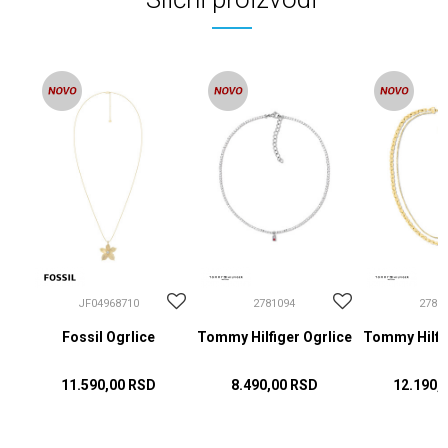
JF04968710
2781094
2781
Fossil Ogrlice
Tommy Hilfiger Ogrlice
Tommy Hilfig
11.590,00
RSD
8.490,00
RSD
12.190,