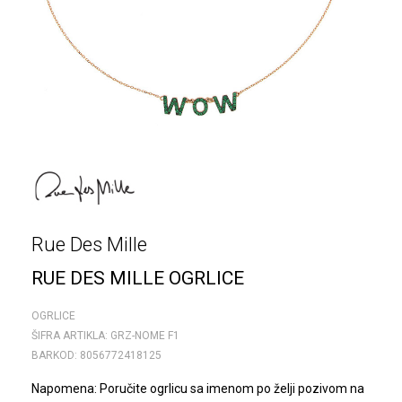
Rue Des Mille
RUE DES MILLE OGRLICE
OGRLICE
ŠIFRA ARTIKLA:
GRZ-NOME F1
BARKOD:
8056772418125
Napomena: Poručite ogrlicu sa imenom po želji pozivom na