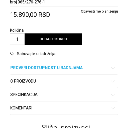
broj 065/276-276-1
Obavesti me o sniženju
15.890,00
RSD
Količina:
DODAJ U KORPU
Sačuvajte u listi želja
PROVERI DOSTUPNOST U RADNJAMA
O PROIZVODU
SPECIFIKACIJA
KOMENTARI
Slični proizvodi