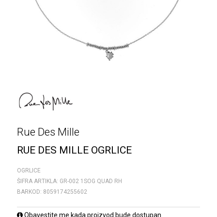
Rue Des Mille
RUE DES MILLE OGRLICE
OGRLICE
ŠIFRA ARTIKLA:
GR-002 1SOG QUAD RH
BARKOD:
8059174255602
Obavestite me kada proizvod bude dostupan