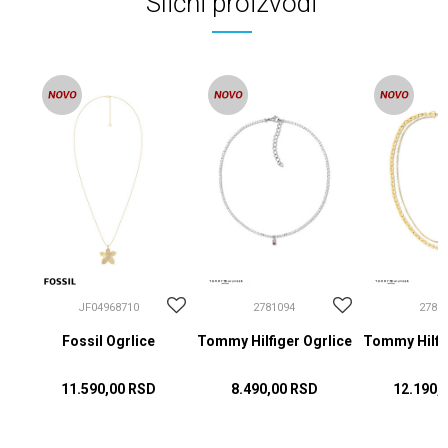
Slični proizvodi
JF04968710
2781094
2781
Fossil Ogrlice
Tommy Hilfiger Ogrlice
Tommy Hilfig
11.590,00
RSD
8.490,00
RSD
12.190,