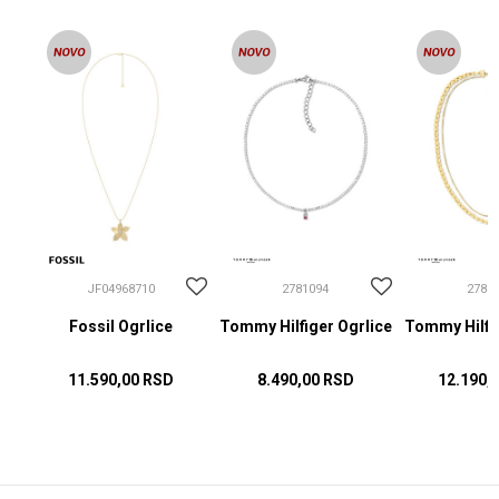
JF04968710
2781094
2781
Fossil Ogrlice
Tommy Hilfiger Ogrlice
Tommy Hilfig
11.590,00
RSD
8.490,00
RSD
12.190,