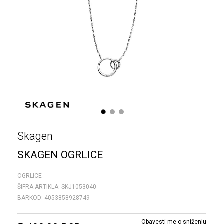
1
2
3
Skagen
SKAGEN OGRLICE
OGRLICE
ŠIFRA ARTIKLA:
SKJ1053040
BARKOD:
4053858928749
Obavesti me o sniženju