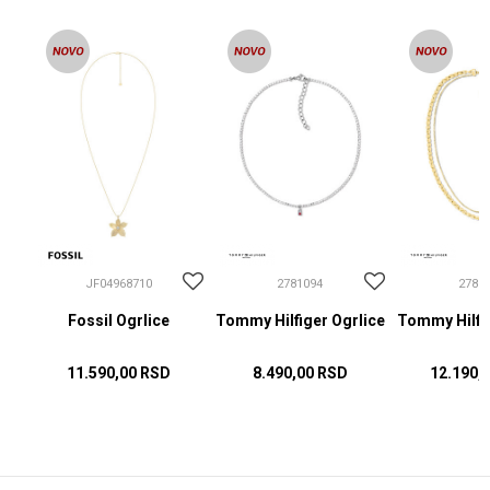
JF04968710
2781094
2781
Fossil Ogrlice
Tommy Hilfiger Ogrlice
Tommy Hilfig
11.590,00
RSD
8.490,00
RSD
12.190,