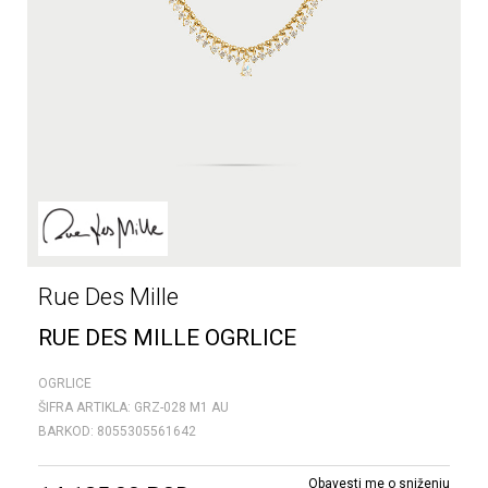
Rue Des Mille
RUE DES MILLE OGRLICE
OGRLICE
ŠIFRA ARTIKLA:
GRZ-028 M1 AU
BARKOD:
8055305561642
Obavesti me o sniženju