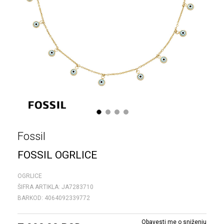
1
2
3
4
Fossil
FOSSIL OGRLICE
OGRLICE
ŠIFRA ARTIKLA:
JA7283710
BARKOD:
4064092339772
Obavesti me o sniženju