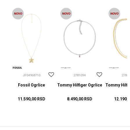
JF04968710
2781094
2781
Fossil Ogrlice
Tommy Hilfiger Ogrlice
Tommy Hilfig
11.590,00
RSD
8.490,00
RSD
12.190,