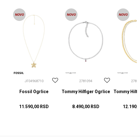
JF04968710
2781094
2781
Fossil Ogrlice
Tommy Hilfiger Ogrlice
Tommy Hilfig
11.590,00
RSD
8.490,00
RSD
12.190,