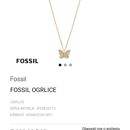
1
2
3
Fossil
FOSSIL OGRLICE
OGRLICE
ŠIFRA ARTIKLA:
JF04920710
BARKOD:
4064092351897
Obavesti me o sniženju