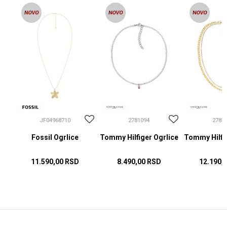
JF04968710
2781094
2781
Fossil Ogrlice
Tommy Hilfiger Ogrlice
Tommy Hilfig
11.590,00
RSD
8.490,00
RSD
12.190,