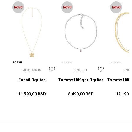
JF04968710
2781094
2781
Fossil Ogrlice
Tommy Hilfiger Ogrlice
Tommy Hilfig
11.590,00
RSD
8.490,00
RSD
12.190,