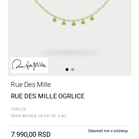
1
2
Rue Des Mille
RUE DES MILLE OGRLICE
OGRLICE
ŠIFRA ARTIKLA:
GR-031 M1 V AU
Obavesti me o sniženju
7.990,00
RSD