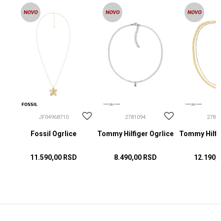
JF04968710
2781094
2781
Fossil Ogrlice
Tommy Hilfiger Ogrlice
Tommy Hilfig
11.590,00
RSD
8.490,00
RSD
12.190,