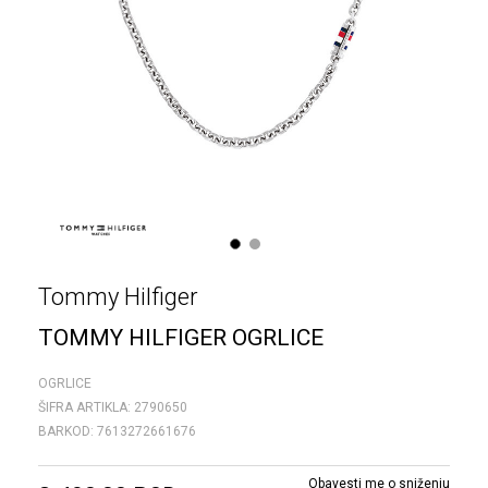
1
2
Tommy Hilfiger
TOMMY HILFIGER OGRLICE
OGRLICE
ŠIFRA ARTIKLA:
2790650
BARKOD:
7613272661676
Obavesti me o sniženju