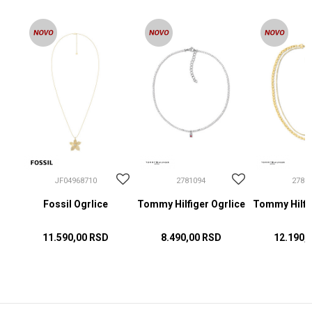
JF04968710
2781094
2781
Fossil Ogrlice
Tommy Hilfiger Ogrlice
Tommy Hilfig
11.590,00
RSD
8.490,00
RSD
12.190,