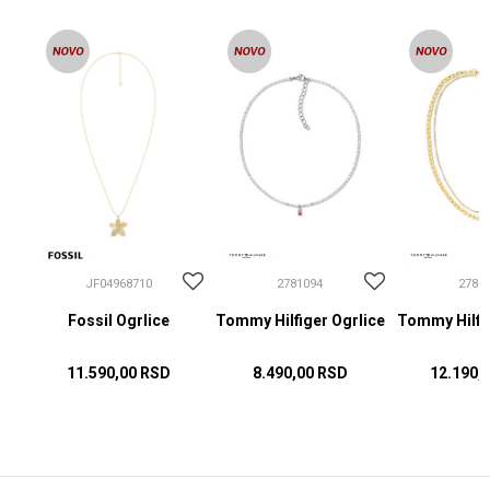
JF04968710
2781094
2781
Fossil Ogrlice
Tommy Hilfiger Ogrlice
Tommy Hilfig
11.590,00
RSD
8.490,00
RSD
12.190,