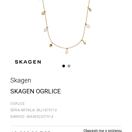
1
2
Skagen
SKAGEN OGRLICE
OGRLICE
ŠIFRA ARTIKLA:
SKJ1879710
BARKOD:
4064092337914
Obavesti me o sniženju