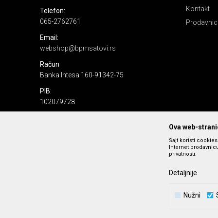
Kontakt
Telefon:
065-2762761
Prodavnic
Email:
webshop@bpmsatovi.rs
Račun
Banka Intesa 160-91342-75
PIB:
102079728
Matični broj:
Ova web-stranic
06205232
Sajt koristi cookie
Internet prodavnicu
privatnosti.
Detaljnije
Nužni
Nastojimo da budemo što precizniji u opisu proizvoda, prika
podrazumeva se da s