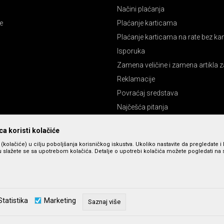
Načini plaćanja
e
Plaćanje karticama
Plaćanje karticama na rate bez k
Isporuka
Zamena veličine i zamena artikla z
Reklamacije
Povraćaj sredstava
Najčešća pitanja
Pravo na odustajanje
a koristi kolačiće
s (kolačiće) u cilju poboljšanja korisničkog iskustva. Ukoliko nastavite da pregledate i 
 slažete se sa upotrebom kolačića. Detalje o upotrebi kolačića možete pogledati na st
Statistika
Marketing
Saznaj više
zu slika i cena, ali ne možemo da garantujemo da su sve informacije kompletne 
u dostupni u svakom trenutku. Raspoloživost robe možete proveriti pozivom n