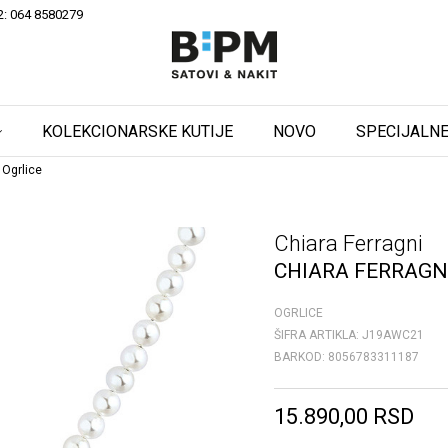
2: 064 8580279
KOLEKCIONARSKE KUTIJE
NOVO
SPECIJALNE
 Ogrlice
Chiara Ferragni
CHIARA FERRAGN
OGRLICE
ŠIFRA ARTIKLA:
J19AWC21
BARKOD:
8056783311187
15.890,00
RSD