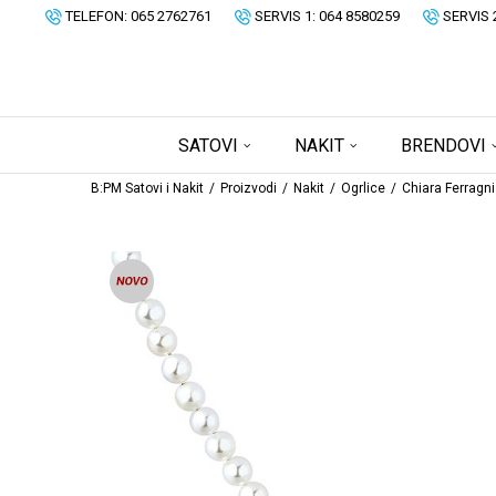
TELEFON: 065 2762761
SERVIS 1: 064 8580259
SERVIS 
SATOVI
NAKIT
BRENDOVI
B:PM Satovi i Nakit
Proizvodi
Nakit
Ogrlice
Chiara Ferragni