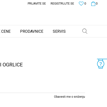
PRIJAVITE SE
REGISTRUJTE SE
0
0
 CENE
PRODAVNICE
SERVIS
I OGRLICE
Obavesti me o sniženju