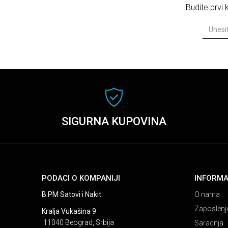
Budite prvi
SIGURNA KUPOVINA
PODACI O KOMPANIJI
INFORMA
B:PM Satovi i Nakit
O nama
Zaposlenj
Kralja Vukašina 9
11040 Beograd, Srbija
Saradnja