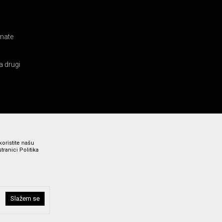
amate
a drugi
koristite našu
ranici Politika
Slažem se
i bez grešaka. Svi prikazani artikli su deo naše ponude i ne
a broj 011 369 4000.