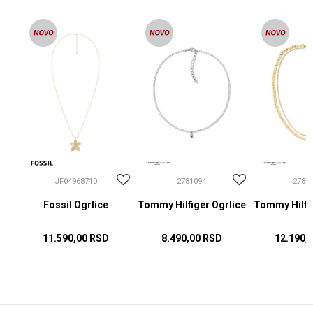
JF04968710
2781094
2781
Fossil Ogrlice
Tommy Hilfiger Ogrlice
Tommy Hilfig
11.590,00
RSD
8.490,00
RSD
12.190,