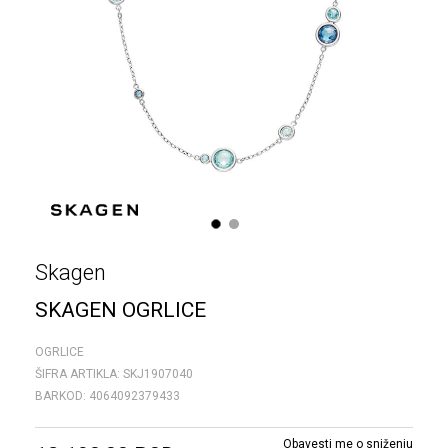
1
2
Skagen
SKAGEN OGRLICE
OGRLICE
ŠIFRA ARTIKLA:
SKJ1907040
BARKOD:
4064092379433
Obavesti me o sniženju