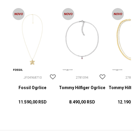
JF04968710
2781094
2781
Fossil Ogrlice
Tommy Hilfiger Ogrlice
Tommy Hilfig
11.590,00
RSD
8.490,00
RSD
12.190,