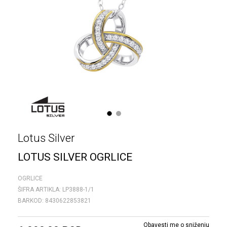
1
2
Lotus Silver
LOTUS SILVER OGRLICE
OGRLICE
ŠIFRA ARTIKLA:
LP3888-1/1
BARKOD:
8430622853821
Obavesti me o sniženju