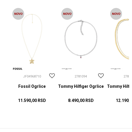
JF04968710
2781094
2781
Fossil Ogrlice
Tommy Hilfiger Ogrlice
Tommy Hilfig
11.590,00
RSD
8.490,00
RSD
12.190,