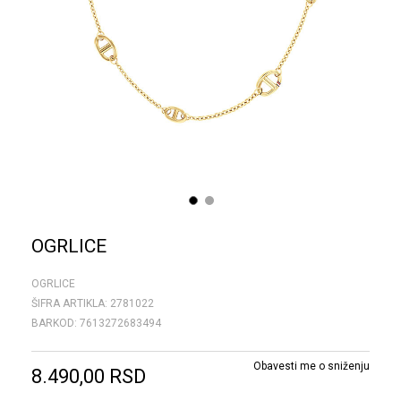
1
2
OGRLICE
OGRLICE
ŠIFRA ARTIKLA:
2781022
BARKOD:
7613272683494
Obavesti me o sniženju
8.490,00
RSD