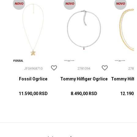
JF04968710
2781094
2781
Fossil Ogrlice
Tommy Hilfiger Ogrlice
Tommy Hilfig
11.590,00
RSD
8.490,00
RSD
12.190,