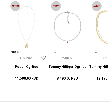
JF04968710
2781094
2781
Fossil Ogrlice
Tommy Hilfiger Ogrlice
Tommy Hilfig
11.590,00
RSD
8.490,00
RSD
12.190,