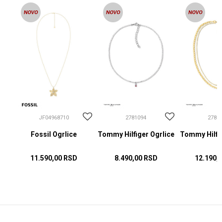
JF04968710
2781094
2781
Fossil Ogrlice
Tommy Hilfiger Ogrlice
Tommy Hilfig
11.590,00
RSD
8.490,00
RSD
12.190,