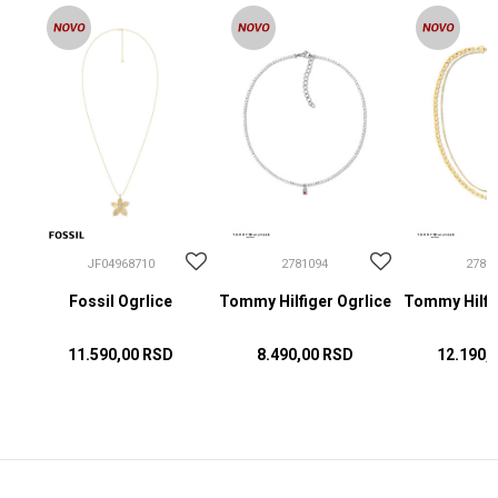
JF04968710
2781094
2781
Fossil Ogrlice
Tommy Hilfiger Ogrlice
Tommy Hilfig
11.590,00
RSD
8.490,00
RSD
12.190,