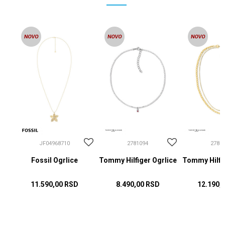
JF04968710
2781094
2781
Fossil Ogrlice
Tommy Hilfiger Ogrlice
Tommy Hilfig
11.590,00
RSD
8.490,00
RSD
12.190,