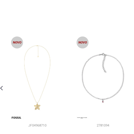
JF04968710
2781094