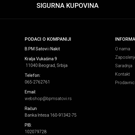
SIGURNA KUPOVINA
PODACI O KOMPANIJI
INFORMA
B:PM Satovi i Nakit
O nama
Zaposlenj
Kralja Vukašina 9
11040 Beograd, Srbija
Saradnja
Kontakt
Telefon:
065-2762761
Prodavnic
Email:
webshop@bpmsatovi.rs
Račun
Banka Intesa 160-91342-75
PIB:
102079728