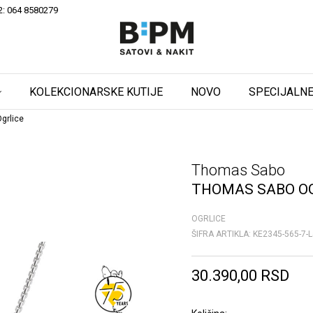
2: 064 8580279
KOLEKCIONARSKE KUTIJE
NOVO
SPECIJALNE
grlice
Thomas Sabo
THOMAS SABO O
OGRLICE
ŠIFRA ARTIKLA:
KE2345-565-7-
30.390,00
RSD