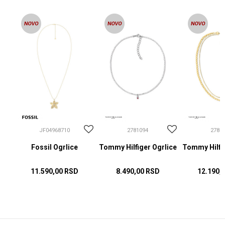
JF04968710
2781094
2781
Fossil Ogrlice
Tommy Hilfiger Ogrlice
Tommy Hilfig
11.590,00
RSD
8.490,00
RSD
12.190,