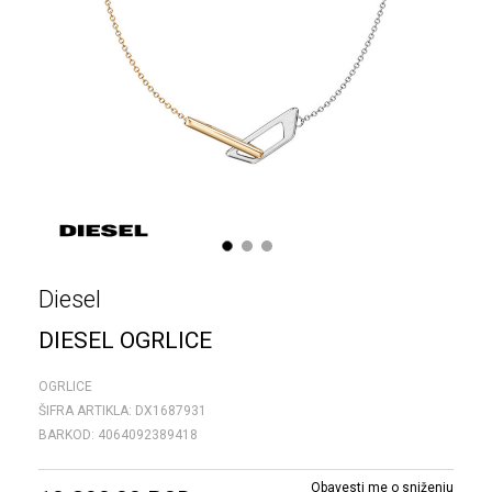
1
2
3
Diesel
DIESEL OGRLICE
OGRLICE
ŠIFRA ARTIKLA:
DX1687931
BARKOD:
4064092389418
Obavesti me o sniženju