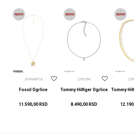
JF04968710
2781094
2781
Fossil Ogrlice
Tommy Hilfiger Ogrlice
Tommy Hilfig
11.590,00
RSD
8.490,00
RSD
12.190,