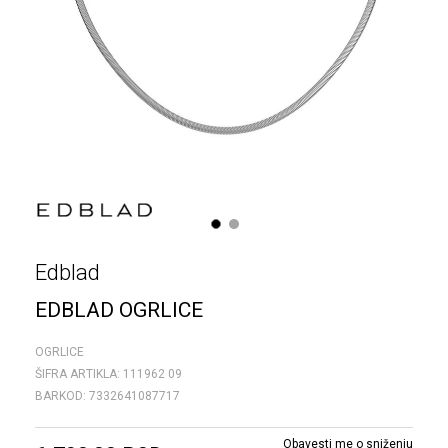
1
2
Edblad
EDBLAD OGRLICE
OGRLICE
ŠIFRA ARTIKLA:
111962 09
BARKOD:
7332641087717
Obavesti me o sniženju