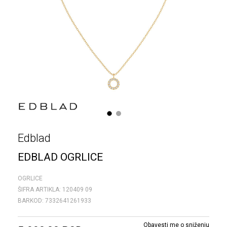
1
2
Edblad
EDBLAD OGRLICE
OGRLICE
ŠIFRA ARTIKLA:
120409 09
BARKOD:
7332641261933
Obavesti me o sniženju