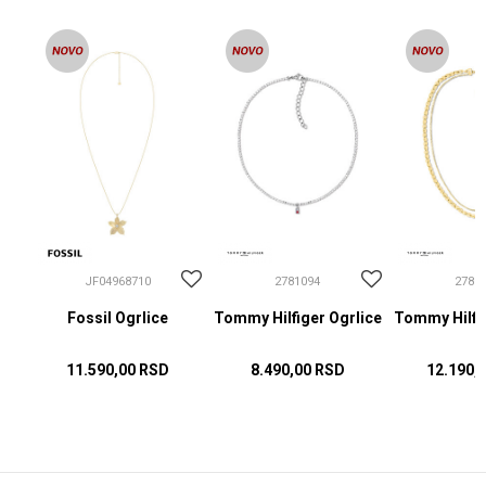
JF04968710
2781094
2781
Fossil Ogrlice
Tommy Hilfiger Ogrlice
Tommy Hilfig
11.590,00
RSD
8.490,00
RSD
12.190,