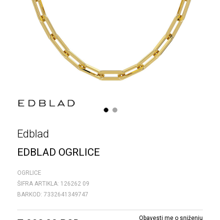
1
2
Edblad
EDBLAD OGRLICE
OGRLICE
ŠIFRA ARTIKLA:
126262 09
BARKOD:
7332641349747
Obavesti me o sniženju