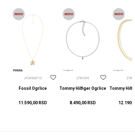
JF04968710
2781094
2781
Fossil Ogrlice
Tommy Hilfiger Ogrlice
Tommy Hilfig
11.590,00
RSD
8.490,00
RSD
12.190,