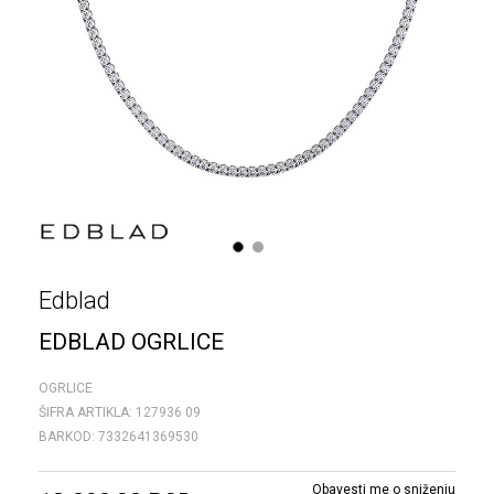
1
2
Edblad
EDBLAD OGRLICE
OGRLICE
ŠIFRA ARTIKLA:
127936 09
BARKOD:
7332641369530
Obavesti me o sniženju