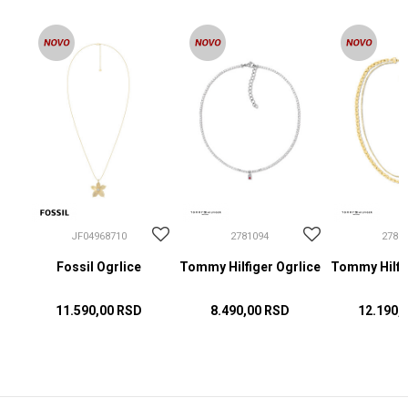
JF04968710
2781094
2781
Fossil Ogrlice
Tommy Hilfiger Ogrlice
Tommy Hilfig
11.590,00
RSD
8.490,00
RSD
12.190,