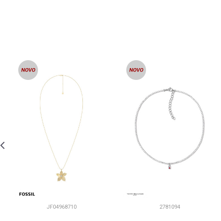
JF04968710
2781094