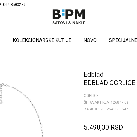
2: 064 8580279
KOLEKCIONARSKE KUTIJE
NOVO
SPECIJALNE
Edblad
EDBLAD OGRLICE
OGRLICE
ŠIFRA ARTIKLA:
126877 09
BARKOD:
7332641356547
5.490,00
RSD