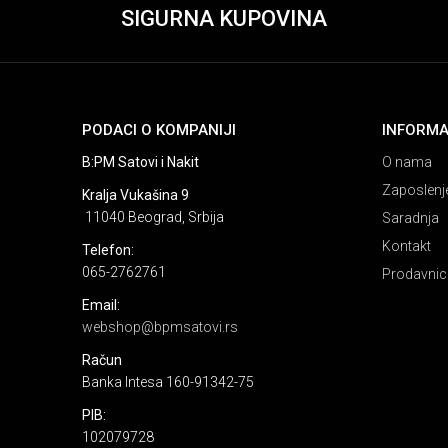
SIGURNA KUPOVINA
PODACI O KOMPANIJI
INFORMA
B:PM Satovi i Nakit
O nama
Zaposlenj
Kralja Vukašina 9
11040 Beograd, Srbija
Saradnja
Kontakt
Telefon:
065-2762761
Prodavnic
Email:
webshop@bpmsatovi.rs
Račun
Banka Intesa 160-91342-75
PIB:
102079728