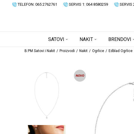
TELEFON: 065 2762761
SERVIS 1: 064 8580259
SERVIS 
SATOVI
NAKIT
BRENDOVI
B:PM Satovi i Nakit
Proizvodi
Nakit
Ogrlice
Edblad Ogrlice