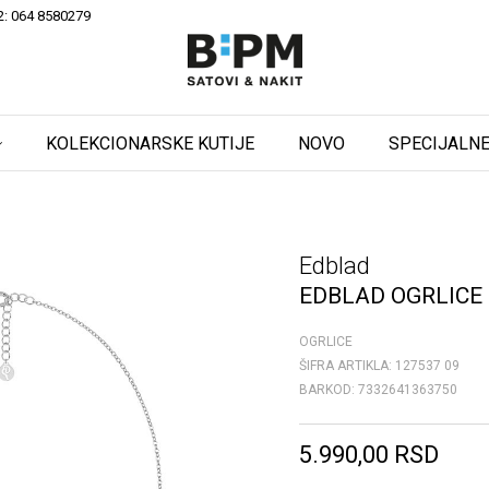
2: 064 8580279
KOLEKCIONARSKE KUTIJE
NOVO
SPECIJALNE
Edblad
EDBLAD OGRLICE
OGRLICE
ŠIFRA ARTIKLA:
127537 09
BARKOD:
7332641363750
5.990,00
RSD