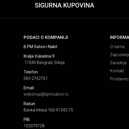
SIGURNA KUPOVINA
PODACI O KOMPANIJI
INFORMA
B:PM Satovi i Nakit
O nama
Zaposlenj
Kralja Vukašina 9
11040 Beograd, Srbija
Saradnja
Kontakt
Telefon:
065-2762761
Prodavnic
Email:
webshop@bpmsatovi.rs
Račun
Banka Intesa 160-91342-75
PIB:
102079728