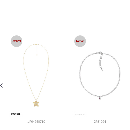
JF04968710
2781094