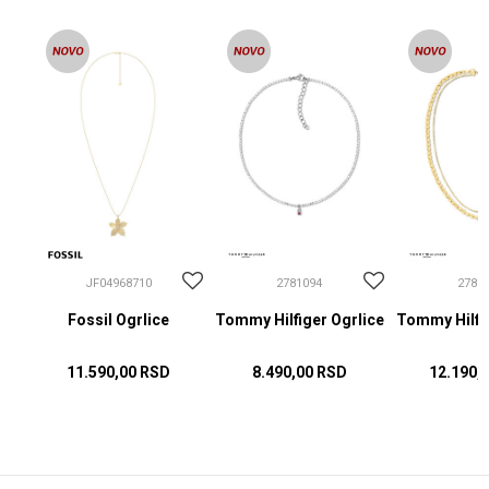
JF04968710
2781094
2781
Fossil Ogrlice
Tommy Hilfiger Ogrlice
Tommy Hilfig
11.590,00
RSD
8.490,00
RSD
12.190,