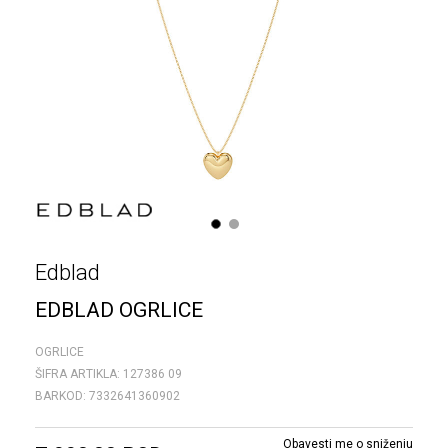
1
2
Edblad
EDBLAD OGRLICE
OGRLICE
ŠIFRA ARTIKLA:
127386 09
BARKOD:
7332641360902
Obavesti me o sniženju