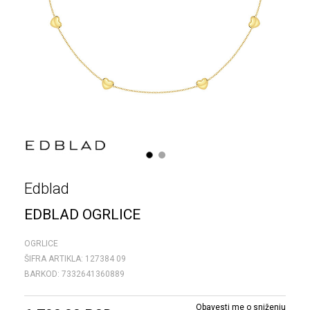
1
2
Edblad
EDBLAD OGRLICE
OGRLICE
ŠIFRA ARTIKLA:
127384 09
BARKOD:
7332641360889
Obavesti me o sniženju