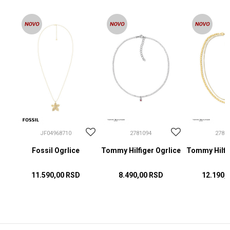
JF04968710
2781094
2781
Fossil Ogrlice
Tommy Hilfiger Ogrlice
Tommy Hilfig
11.590,00
RSD
8.490,00
RSD
12.190,