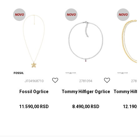
JF04968710
2781094
2781
Fossil Ogrlice
Tommy Hilfiger Ogrlice
Tommy Hilfig
11.590,00
RSD
8.490,00
RSD
12.190,