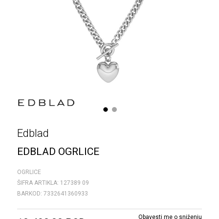
1
2
Edblad
EDBLAD OGRLICE
OGRLICE
ŠIFRA ARTIKLA:
127389 09
BARKOD:
7332641360933
Obavesti me o sniženju