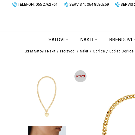
TELEFON: 065 2762761
SERVIS 1: 064 8580259
SERVIS 
SATOVI
NAKIT
BRENDOVI
B:PM Satovi i Nakit
Proizvodi
Nakit
Ogrlice
Edblad Ogrlice