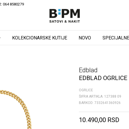
2: 064 8580279
KOLEKCIONARSKE KUTIJE
NOVO
SPECIJALNE
Edblad
EDBLAD OGRLICE
OGRLICE
ŠIFRA ARTIKLA:
127388 09
BARKOD:
7332641360926
10.490,00
RSD