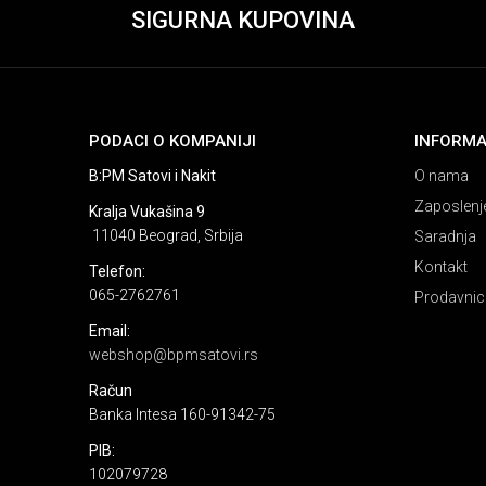
SIGURNA KUPOVINA
PODACI O KOMPANIJI
INFORMA
B:PM Satovi i Nakit
O nama
Zaposlenj
Kralja Vukašina 9
11040 Beograd, Srbija
Saradnja
Kontakt
Telefon:
065-2762761
Prodavnic
Email:
webshop@bpmsatovi.rs
Račun
Banka Intesa 160-91342-75
PIB:
102079728