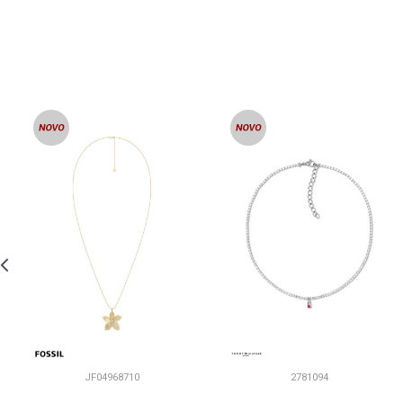
JF04968710
2781094