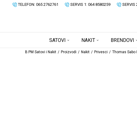
TELEFON: 065 2762761
SERVIS 1: 064 8580259
SERVIS 
SATOVI
NAKIT
BRENDOVI
B:PM Satovi i Nakit
Proizvodi
Nakit
Privesci
Thomas Sabo P