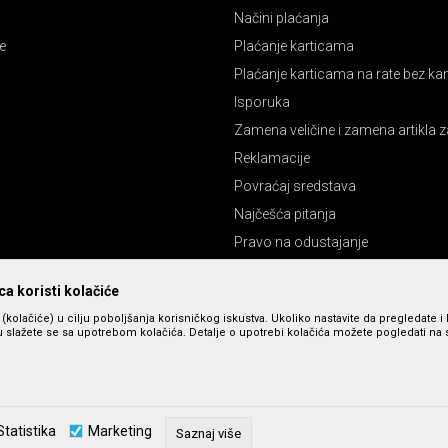
Načini plaćanja
e
Plaćanje karticama
Plaćanje karticama na rate bez k
Isporuka
Zamena veličine i zamena artikla z
Reklamacije
Povraćaj sredstava
Najčešća pitanja
Pravo na odustajanje
a koristi kolačiće
s (kolačiće) u cilju poboljšanja korisničkog iskustva. Ukoliko nastavite da pregledate i 
 slažete se sa upotrebom kolačića. Detalje o upotrebi kolačića možete pogledati na st
zu slika i cena, ali ne možemo da garantujemo da su sve informacije kompletne 
Statistika
Marketing
u dostupni u svakom trenutku. Raspoloživost robe možete proveriti pozivom n
Saznaj više