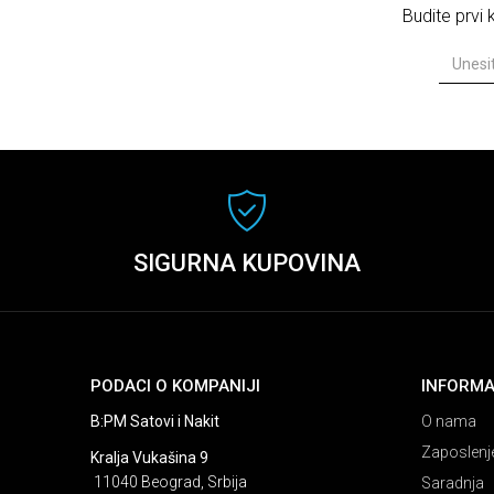
Budite prvi
SIGURNA KUPOVINA
PODACI O KOMPANIJI
INFORMA
B:PM Satovi i Nakit
O nama
Zaposlenj
Kralja Vukašina 9
11040 Beograd, Srbija
Saradnja