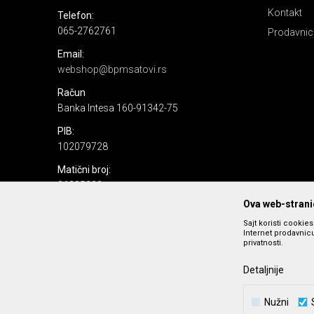
Kontakt
Telefon:
065-2762761
Prodavnic
Email:
webshop@bpmsatovi.rs
Račun
Banka Intesa 160-91342-75
PIB:
102079728
Matični broj:
06205232
Ova web-stranic
Sajt koristi cookie
Internet prodavnicu
privatnosti.
Detaljnije
Nastojimo da budemo što precizniji u opisu proizvoda, prika
Nužni
podrazumeva se da s