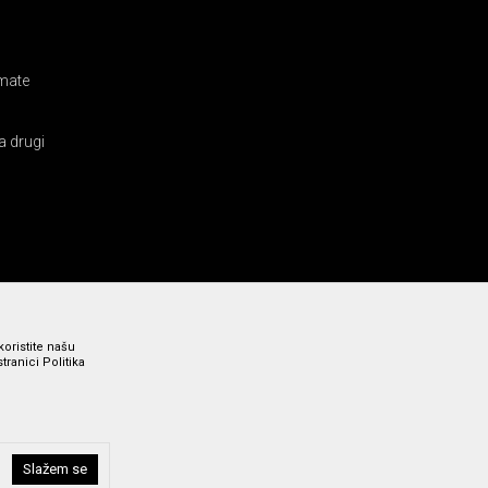
amate
a drugi
koristite našu
ranici Politika
i bez grešaka. Svi prikazani artikli su deo naše ponude i ne
Slažem se
a broj 011 369 4000.