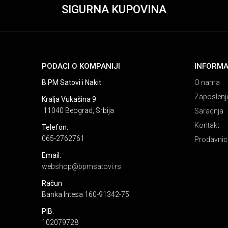
SIGURNA KUPOVINA
PODACI O KOMPANIJI
INFORMA
B:PM Satovi i Nakit
O nama
Zaposlenj
Kralja Vukašina 9
11040 Beograd, Srbija
Saradnja
Kontakt
Telefon:
065-2762761
Prodavnic
Email:
webshop@bpmsatovi.rs
Račun
Banka Intesa 160-91342-75
PIB:
102079728