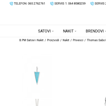
TELEFON: 065 2762761
SERVIS 1: 064 8580259
SERVIS 
SATOVI
NAKIT
BRENDOVI
B:PM Satovi i Nakit
Proizvodi
Nakit
Privesci
Thomas Sabo P