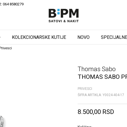
2: 064 8580279
KOLEKCIONARSKE KUTIJE
NOVO
SPECIJALNE
rivesci
Thomas Sabo
THOMAS SABO PR
PRIVESCI
ŠIFRA ARTIKLA:
Y0024-404-17
8.500,00
RSD