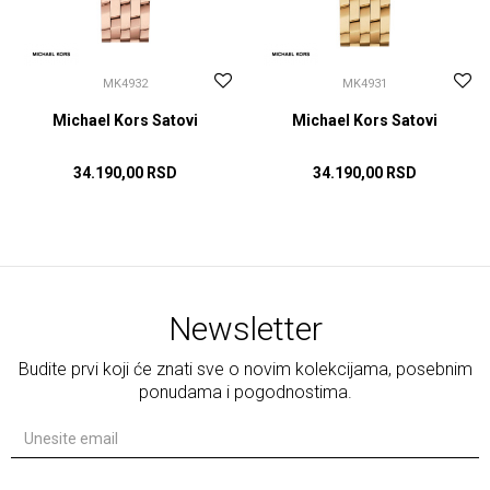
MK4932
MK4931
Michael Kors Satovi
Michael Kors Satovi
34.190,00
RSD
34.190,00
RSD
DODAJ U KORPU
DODAJ U KORPU
Newsletter
Budite prvi koji će znati sve o novim kolekcijama, posebnim
ponudama i pogodnostima.