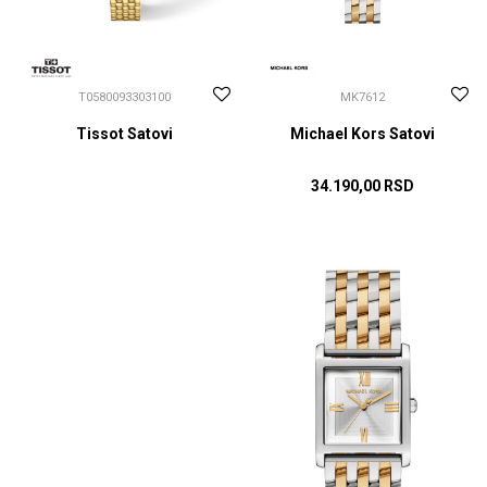
T0580093303100
MK7612
Tissot Satovi
Michael Kors Satovi
34.190,00
RSD
CENA NA UPIT
DODAJ U KORPU