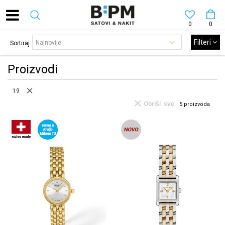
0
0
Filteri
Sortiraj
Proizvodi
19
Obriši sve
5
proizvoda