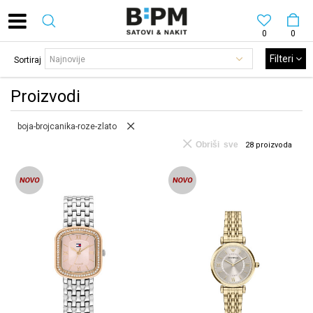
0
0
Filteri
Sortiraj
Proizvodi
boja-brojcanika-roze-zlato
Obriši sve
28
proizvoda