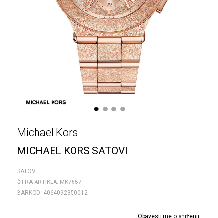
1
2
3
4
Michael Kors
MICHAEL KORS SATOVI
SATOVI
ŠIFRA ARTIKLA:
MK7557
BARKOD:
4064092350012
Obavesti me o sniženju