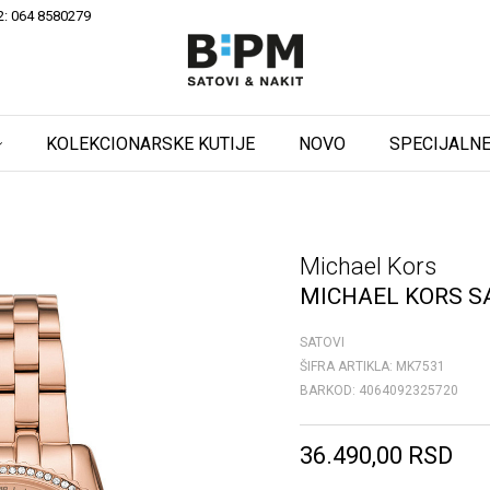
2: 064 8580279
KOLEKCIONARSKE KUTIJE
NOVO
SPECIJALNE
Michael Kors
MICHAEL KORS S
SATOVI
ŠIFRA ARTIKLA:
MK7531
BARKOD:
4064092325720
36.490,00
RSD