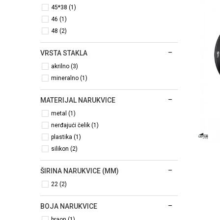
45*38 (1)
46 (1)
48 (2)
VRSTA STAKLA
akrilno (3)
mineralno (1)
MATERIJAL NARUKVICE
metal (1)
nerđajući čelik (1)
plastika (1)
silikon (2)
ŠIRINA NARUKVICE (MM)
22 (2)
BOJA NARUKVICE
braon (1)