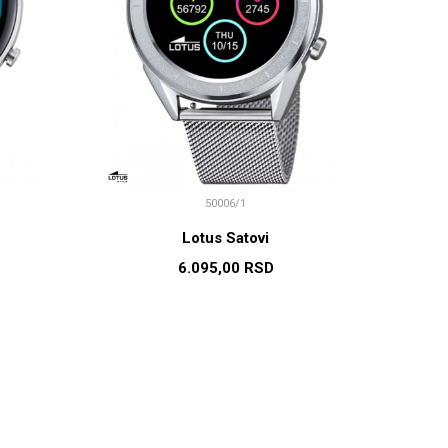
50006/1
Lotus Satovi
6.095,00
RSD
U
DODAJ U KORPU