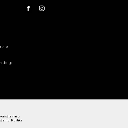
amate
a drugi
koristite našu
ranici Politika