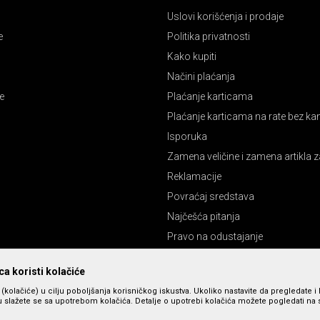
Uslovi korišćenja i prodaje
e
Politika privatnosti
Kako kupiti
Načini plaćanja
e
Plaćanje karticama
Plaćanje karticama na rate bez k
Isporuka
Zamena veličine i zamena artikla z
Reklamacije
Povraćaj sredstava
Najčešća pitanja
Pravo na odustajanje
a koristi kolačiće
s (kolačiće) u cilju poboljšanja korisničkog iskustva. Ukoliko nastavite da pregledate i 
 slažete se sa upotrebom kolačića. Detalje o upotrebi kolačića možete pogledati na st