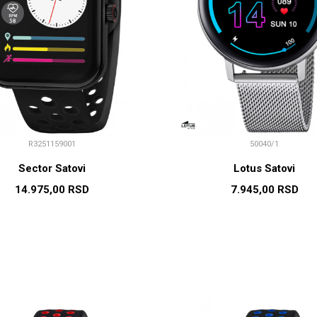
R3251159001
50040/1
Sector Satovi
Lotus Satovi
14.975,00
RSD
7.945,00
RSD
DODAJ U KORPU
DODAJ U KORP