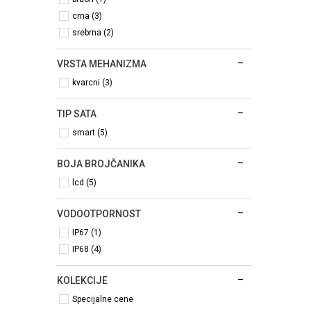
crna (3)
srebrna (2)
VRSTA MEHANIZMA
kvarcni (3)
TIP SATA
smart (5)
BOJA BROJČANIKA
lcd (5)
VODOOTPORNOST
IP67 (1)
IP68 (4)
KOLEKCIJE
Specijalne cene