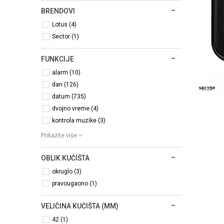
BRENDOVI
Lotus (4)
Sector (1)
FUNKCIJE
alarm (10)
dan (126)
datum (735)
dvojno vreme (4)
kontrola muzike (3)
Prikažite više
OBLIK KUĆIŠTA
okruglo (3)
pravougaono (1)
VELIČINA KUĆIŠTA (MM)
42 (1)