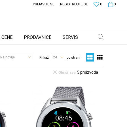
PRIJAVITE SE
REGISTRUJTE SE
0
0
 CENE
PRODAVNICE
SERVIS
Prikaži
po strani
5
proizvoda
Obriši sve