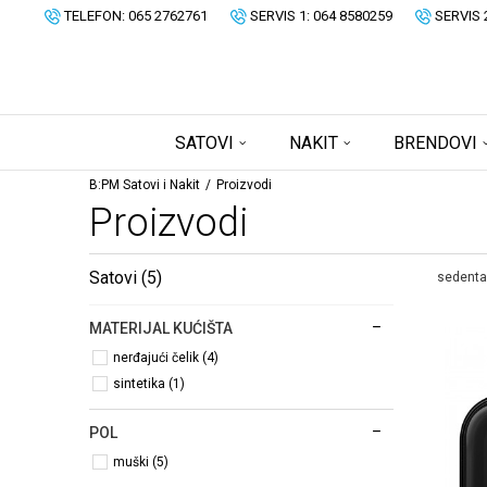
TELEFON: 065 2762761
SERVIS 1: 064 8580259
SERVIS 
SATOVI
NAKIT
BRENDOVI
B:PM Satovi i Nakit
Proizvodi
Proizvodi
Satovi
(5)
sedenta
MATERIJAL KUĆIŠTA
nerđajući čelik (4)
sintetika (1)
POL
muški (5)