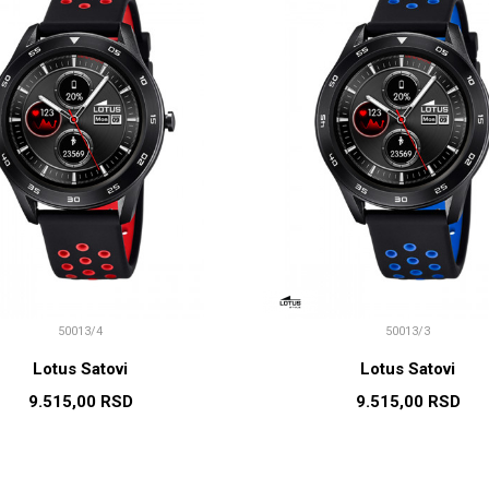
50013/4
50013/3
Lotus Satovi
Lotus Satovi
9.515,00
RSD
9.515,00
RSD
DODAJ U KORPU
DODAJ U KORP