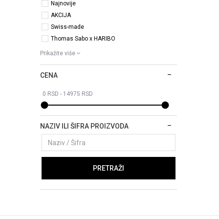
Najnovije
AKCIJA
Swiss-made
Thomas Sabo x HARIBO
Prikažite više
CENA
NAZIV ILI ŠIFRA PROIZVODA
PRETRAŽI