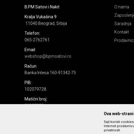
B:PM Satovi i Nakit
O nama
Zaposlenj
Kralja Vukašina 9
11040 Beograd, Srbija
Saradnja
Kontakt
Telefon:
065-2762761
Prodavnic
Email:
webshop@bpmsatovi.rs
Račun
Banka Intesa 160-91342-75
PIB:
102079728
Matični broj:
06205232
Ova web-stranic
Sajt koristi cookie
Internet prodavnicu
privatnosti.