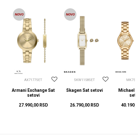
AX7177SET
SKW1158SET
MK756
i
Armani Exchange Sat
Skagen Sat setovi
Michael K
setovi
seto
27.990,00
RSD
26.790,00
RSD
40.190,