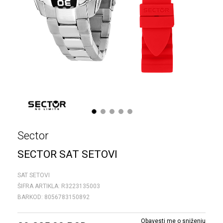
1
2
3
4
5
Sector
SECTOR SAT SETOVI
SAT SETOVI
ŠIFRA ARTIKLA:
R3223135003
BARKOD:
8056783150892
Obavesti me o sniženju