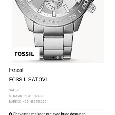
1
2
3
Fossil
FOSSIL SATOVI
SATOVI
ŠIFRA ARTIKLA:
BQ2490
BARKOD:
4051432958250
Obavestite me kada proizvod bude dostupan